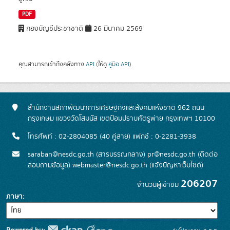
PDF
กองบัญชีประชาชาติ
26 มีนาคม 2569
คุณสามารถเข้าถึงคลังทาง
API
(ให้ดู
คู่มือ API
).
สำนักงานสภาพัฒนาการเศรษฐกิจและสังคมแห่งชาติ 962 ถนน
กรุงเกษม แขวงวัดโสมนัส เขตป้อมปราบศัตรูพ่าย กรุงเทพฯ 10100
โทรศัพท์ : 02-2804085 (40 คู่สาย) แฟกซ์ : 0-2281-3938
saraban@nesdc.go.th (สารบรรณกลาง) pr@nesdc.go.th (ติดต่อ
สอบถามข้อมูล) webmaster@nesdc.go.th (แจ้งปัญหาเว็บไซต์)
206207
จำนวนผู้เข้าชม
ภาษา