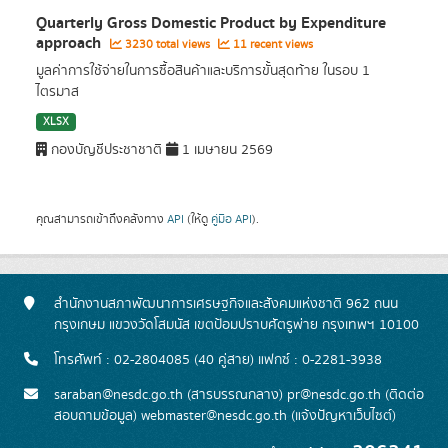
Quarterly Gross Domestic Product by Expenditure
approach
3230 total views
11 recent views
มูลค่าการใช้จ่ายในการซื้อสินค้าและบริการขั้นสุดท้าย ในรอบ 1
ไตรมาส
XLSX
กองบัญชีประชาชาติ
1 เมษายน 2569
คุณสามารถเข้าถึงคลังทาง
API
(ให้ดู
คู่มือ API
).
สำนักงานสภาพัฒนาการเศรษฐกิจและสังคมแห่งชาติ 962 ถนน
กรุงเกษม แขวงวัดโสมนัส เขตป้อมปราบศัตรูพ่าย กรุงเทพฯ 10100
โทรศัพท์ : 02-2804085 (40 คู่สาย) แฟกซ์ : 0-2281-3938
saraban@nesdc.go.th (สารบรรณกลาง) pr@nesdc.go.th (ติดต่อ
สอบถามข้อมูล) webmaster@nesdc.go.th (แจ้งปัญหาเว็บไซต์)