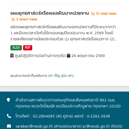
แผนยุทธศาสตร์หรือแผนพัฒนาหน่วยงาน
31 total views
3 recent views
แสดงแผนยุทธศาสตร์หรือแผนพัฒนาของหน่วยงานที่มีระยะมากกว่า
1 และมีระยะเวลาบังคับใช้ครอบคลุมปีงบประมาณ พ.ศ. 2569 โดยมี
รายละเอียดอย่างน้อยประกอบด้วย (1) ยุทธศาสตร์หรือแนวทาง (2)...
XLSX
PDF
ศูนย์ปฏิบัติการต่อต้านการทุจริต
26 พฤษภาคม 2569
คุณสามารถเข้าถึงคลังทาง
API
(ให้ดู
คู่มือ API
).
สำนักงานสภาพัฒนาการเศรษฐกิจและสังคมแห่งชาติ 962 ถนน
กรุงเกษม แขวงวัดโสมนัส เขตป้อมปราบศัตรูพ่าย กรุงเทพฯ 10100
โทรศัพท์ : 02-2804085 (40 คู่สาย) แฟกซ์ : 0-2281-3938
saraban@nesdc.go.th (สารบรรณกลาง) pr@nesdc.go.th (ติดต่อ