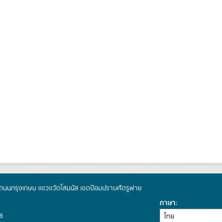
นนกรุงเกษม แขวงวัดโสมนัส เขตป้อมปราบศัตรูพ่าย
ภาษา
8