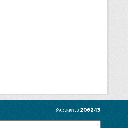
206243
จำนวนผู้เข้าชม