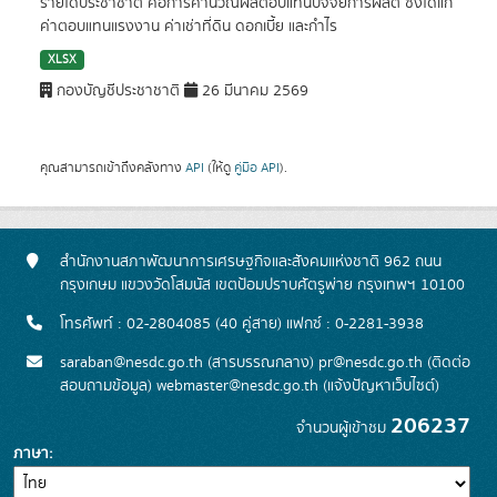
รายได้ประชาชาติ คือการคำนวณผลตอบแทนปัจจัยการผลิต ซึ่งได้แก่
ค่าตอบแทนแรงงาน ค่าเช่าที่ดิน ดอกเบี้ย และกำไร
XLSX
กองบัญชีประชาชาติ
26 มีนาคม 2569
คุณสามารถเข้าถึงคลังทาง
API
(ให้ดู
คู่มือ API
).
สำนักงานสภาพัฒนาการเศรษฐกิจและสังคมแห่งชาติ 962 ถนน
กรุงเกษม แขวงวัดโสมนัส เขตป้อมปราบศัตรูพ่าย กรุงเทพฯ 10100
โทรศัพท์ : 02-2804085 (40 คู่สาย) แฟกซ์ : 0-2281-3938
saraban@nesdc.go.th (สารบรรณกลาง) pr@nesdc.go.th (ติดต่อ
สอบถามข้อมูล) webmaster@nesdc.go.th (แจ้งปัญหาเว็บไซต์)
206237
จำนวนผู้เข้าชม
ภาษา