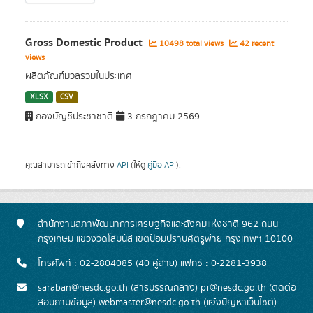
Gross Domestic Product
10498 total views
42 recent
views
ผลิตภัณฑ์มวลรวมในประเทศ
XLSX
CSV
กองบัญชีประชาชาติ
3 กรกฎาคม 2569
คุณสามารถเข้าถึงคลังทาง
API
(ให้ดู
คู่มือ API
).
สำนักงานสภาพัฒนาการเศรษฐกิจและสังคมแห่งชาติ 962 ถนน
กรุงเกษม แขวงวัดโสมนัส เขตป้อมปราบศัตรูพ่าย กรุงเทพฯ 10100
โทรศัพท์ : 02-2804085 (40 คู่สาย) แฟกซ์ : 0-2281-3938
saraban@nesdc.go.th (สารบรรณกลาง) pr@nesdc.go.th (ติดต่อ
สอบถามข้อมูล) webmaster@nesdc.go.th (แจ้งปัญหาเว็บไซต์)