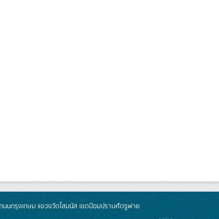
นนกรุงเกษม แขวงวัดโสมนัส เขตป้อมปราบศัตรูพ่าย