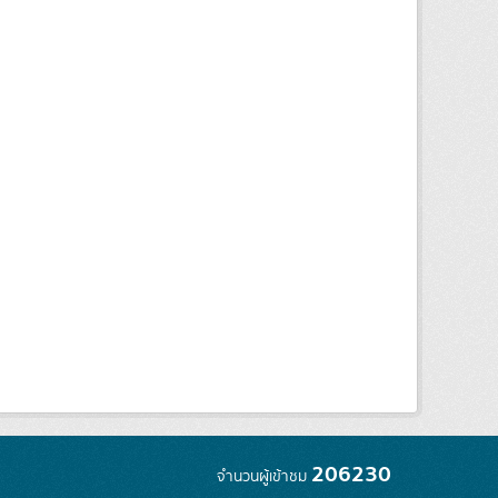
206230
จำนวนผู้เข้าชม