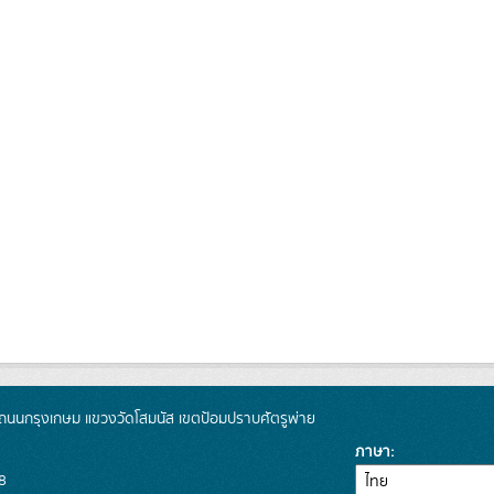
นนกรุงเกษม แขวงวัดโสมนัส เขตป้อมปราบศัตรูพ่าย
ภาษา
8