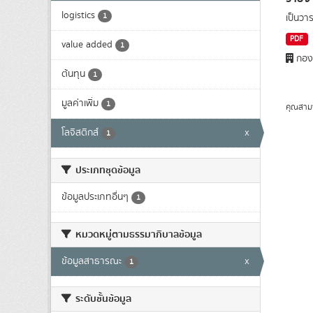
logistics
1
เป็นว
PDF
value added
1
กองย
ต้นทุน
1
มูลค่าเพิ่ม
1
คุณสาม
โลจิสติกส์
x
1
ประเภทชุดข้อมูล
ข้อมูลประเภทอื่นๆ
1
หมวดหมู่ตามธรรมาภิบาลข้อมูล
ข้อมูลสาธารณะ
x
1
ระดับชั้นข้อมูล