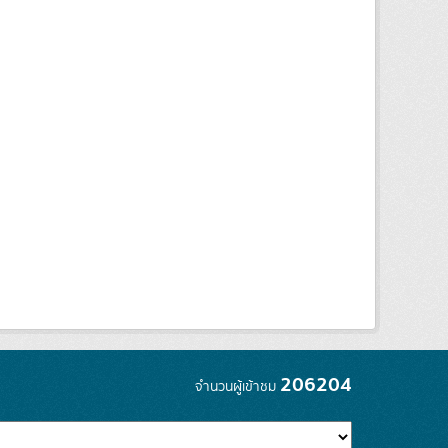
206204
จำนวนผู้เข้าชม