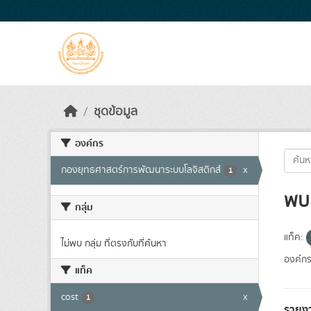
Skip to main content
ชุดข้อมูล
องค์กร
กองยุทธศาสตร์การพัฒนาระบบโลจิสติกส์
x
1
พบ 
กลุ่ม
แท็ค:
ไม่พบ กลุ่ม ที่ตรงกับที่ค้นหา
องค์กร
แท็ค
cost
x
1
รายง