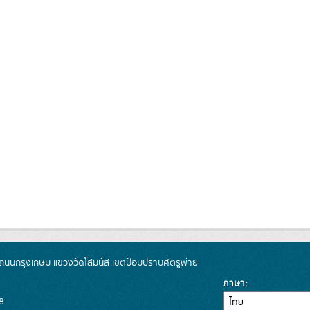
นนกรุงเกษม แขวงวัดโสมนัส เขตป้อมปราบศัตรูพ่าย
ภาษา
8