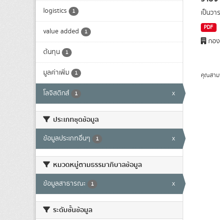
logistics
1
เป็นว
PDF
value added
1
กองย
ต้นทุน
1
มูลค่าเพิ่ม
1
คุณสาม
โลจิสติกส์
x
1
ประเภทชุดข้อมูล
ข้อมูลประเภทอื่นๆ
x
1
หมวดหมู่ตามธรรมาภิบาลข้อมูล
ข้อมูลสาธารณะ
x
1
ระดับชั้นข้อมูล