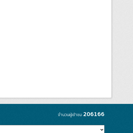
206166
จำนวนผู้เข้าชม