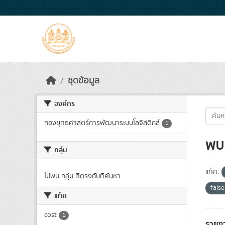
Skip to main content
ชุดข้อมูล
องค์กร
กองยุทธศาสตร์การพัฒนาระบบโลจิสติกส์
1
พบ 
กลุ่ม
แท็ค:
ไม่พบ กลุ่ม ที่ตรงกับที่ค้นหา
fals
แท็ค
cost
1
รายง