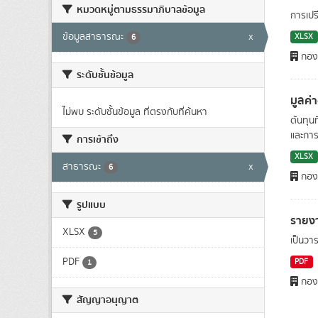
หมวดหมู่ตามธรรมาภิบาลข้อมูล
การเปร
ข้อมูลสาธารณะ
x
XLSX
6
กองย
ระดับชั้นข้อมูล
มูลค่
ไม่พบ ระดับชั้นข้อมูล ที่ตรงกับที่ค้นหา
ต้นทุน
และการ
การเข้าถึง
XLSX
สาธารณะ
x
6
กองย
รูปแบบ
รายง
XLSX
5
เป็นว
PDF
PDF
1
กองย
สัญญาอนุญาต