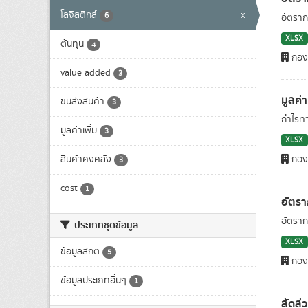
โลจิสติกส์
x
6
อัตราก
XLSX
ต้นทุน
4
กองย
value added
3
มูลค่
ขนส่งสินค้า
3
กำไรทา
มูลค่าเพิ่ม
3
XLSX
สินค้าคงคลัง
กองย
3
cost
1
อัตรา
อัตราก
ประเภทชุดข้อมูล
XLSX
ข้อมูลสถิติ
5
กองย
ข้อมูลประเภทอื่นๆ
1
สัดส่