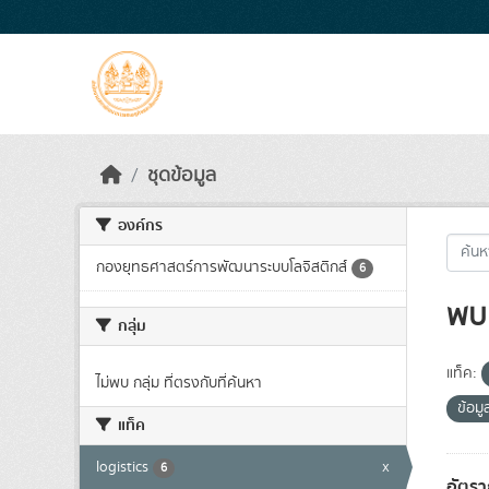
Skip to main content
ชุดข้อมูล
องค์กร
กองยุทธศาสตร์การพัฒนาระบบโลจิสติกส์
6
พบ 
กลุ่ม
แท็ค:
ไม่พบ กลุ่ม ที่ตรงกับที่ค้นหา
ข้อม
แท็ค
logistics
x
6
อัตรา