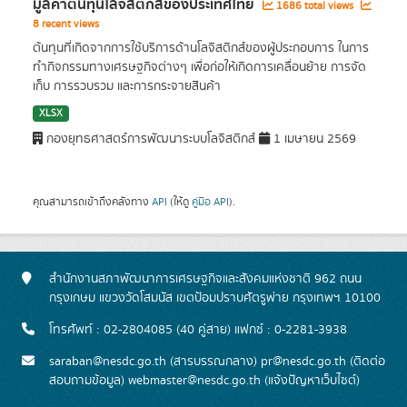
มูลค่าต้นทุนโลจิสติกส์ของประเทศไทย
1686 total views
8 recent views
ต้นทุนที่เกิดจากการใช้บริการด้านโลจิสติกส์ของผู้ประกอบการ ในการ
ทำกิจกรรมทางเศรษฐกิจต่างๆ เพื่อก่อให้เกิดการเคลื่อนย้าย การจัด
เก็บ การรวบรวม และการกระจายสินค้า
XLSX
กองยุทธศาสตร์การพัฒนาระบบโลจิสติกส์
1 เมษายน 2569
คุณสามารถเข้าถึงคลังทาง
API
(ให้ดู
คู่มือ API
).
สำนักงานสภาพัฒนาการเศรษฐกิจและสังคมแห่งชาติ 962 ถนน
กรุงเกษม แขวงวัดโสมนัส เขตป้อมปราบศัตรูพ่าย กรุงเทพฯ 10100
โทรศัพท์ : 02-2804085 (40 คู่สาย) แฟกซ์ : 0-2281-3938
saraban@nesdc.go.th (สารบรรณกลาง) pr@nesdc.go.th (ติดต่อ
สอบถามข้อมูล) webmaster@nesdc.go.th (แจ้งปัญหาเว็บไซต์)