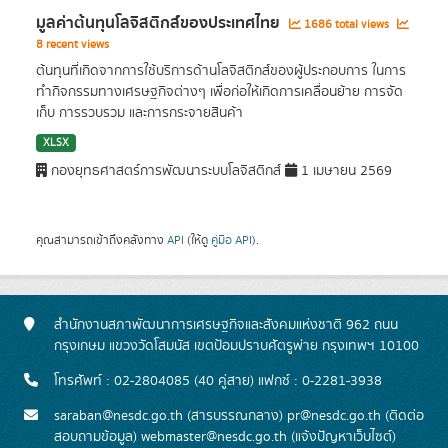
มูลค่าต้นทุนโลจิสติกส์ของประเทศไทย
1686 total views
8 recent views
ต้นทุนที่เกิดจากการใช้บริการด้านโลจิสติกส์ของผู้ประกอบการ ในการ
ทำกิจกรรมทางเศรษฐกิจต่างๆ เพื่อก่อให้เกิดการเคลื่อนย้าย การจัด
เก็บ การรวบรวม และการกระจายสินค้า
XLSX
กองยุทธศาสตร์การพัฒนาระบบโลจิสติกส์
1 เมษายน 2569
คุณสามารถเข้าถึงคลังทาง
API
(ให้ดู
คู่มือ API
).
สำนักงานสภาพัฒนาการเศรษฐกิจและสังคมแห่งชาติ 962 ถนน
กรุงเกษม แขวงวัดโสมนัส เขตป้อมปราบศัตรูพ่าย กรุงเทพฯ 10100
โทรศัพท์ : 02-2804085 (40 คู่สาย) แฟกซ์ : 0-2281-3938
saraban@nesdc.go.th (สารบรรณกลาง) pr@nesdc.go.th (ติดต่อ
สอบถามข้อมูล) webmaster@nesdc.go.th (แจ้งปัญหาเว็บไซต์)