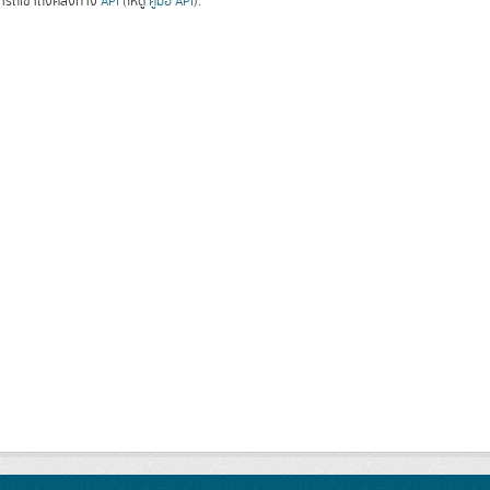
ารถเข้าถึงคลังทาง
API
(ให้ดู
คู่มือ API
).