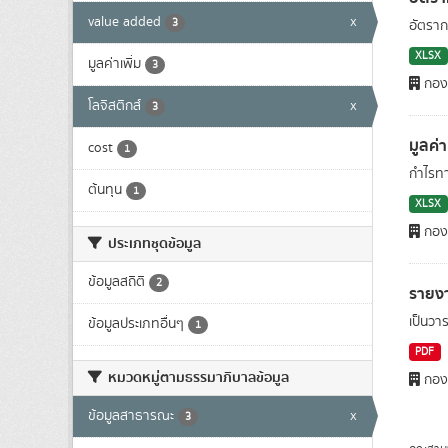
value added
x
3
อัตราก
XLSX
มูลค่าเพิ่ม
3
กองย
โลจิสติกส์
x
3
มูลค่
cost
1
กำไรทา
ต้นทุน
1
XLSX
กองย
ประเภทชุดข้อมูล
ข้อมูลสถิติ
2
รายง
เป็นว
ข้อมูลประเภทอื่นๆ
1
PDF
หมวดหมู่ตามธรรมาภิบาลข้อมูล
กองย
ข้อมูลสาธารณะ
x
3