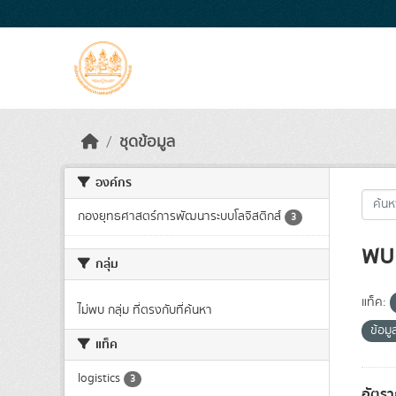
Skip to main content
ชุดข้อมูล
องค์กร
กองยุทธศาสตร์การพัฒนาระบบโลจิสติกส์
3
พบ 
กลุ่ม
แท็ค:
ไม่พบ กลุ่ม ที่ตรงกับที่ค้นหา
ข้อม
แท็ค
logistics
3
อัตรา