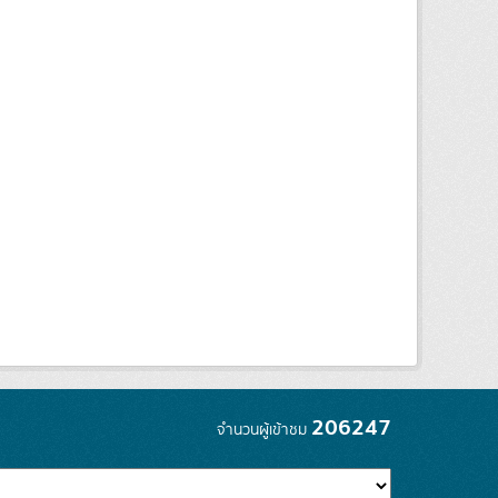
206247
จำนวนผู้เข้าชม