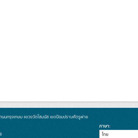
นนกรุงเกษม แขวงวัดโสมนัส เขตป้อมปราบศัตรูพ่าย
ภาษา
8