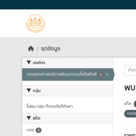
Skip to main content
ชุดข้อมูล
องค์กร
กองยุทธศาสตร์การพัฒนาระบบโลจิสติกส์
x
1
พบ 
กลุ่ม
แท็ค:
ไม่พบ กลุ่ม ที่ตรงกับที่ค้นหา
กองย
แท็ค
cost
1
รายง