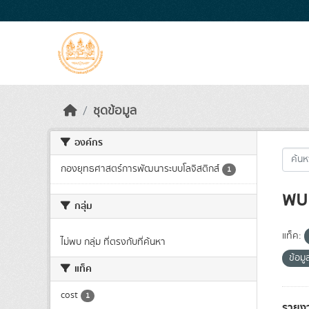
Skip to main content
ชุดข้อมูล
องค์กร
กองยุทธศาสตร์การพัฒนาระบบโลจิสติกส์
1
พบ 
กลุ่ม
แท็ค:
ไม่พบ กลุ่ม ที่ตรงกับที่ค้นหา
ข้อมู
แท็ค
cost
1
รายง