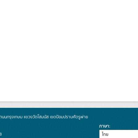
นนกรุงเกษม แขวงวัดโสมนัส เขตป้อมปราบศัตรูพ่าย
ภาษา
8