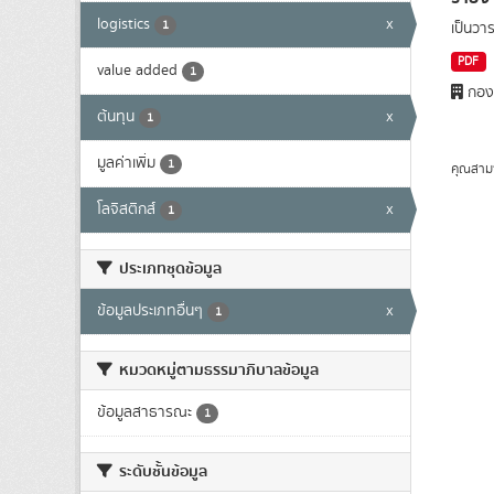
logistics
x
1
เป็นว
PDF
value added
1
กองย
ต้นทุน
x
1
มูลค่าเพิ่ม
1
คุณสาม
โลจิสติกส์
x
1
ประเภทชุดข้อมูล
ข้อมูลประเภทอื่นๆ
x
1
หมวดหมู่ตามธรรมาภิบาลข้อมูล
ข้อมูลสาธารณะ
1
ระดับชั้นข้อมูล