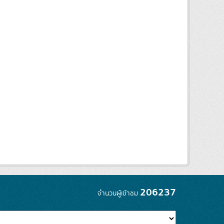
206237
จำนวนผู้เข้าชม