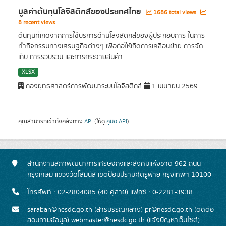
มูลค่าต้นทุนโลจิสติกส์ของประเทศไทย
1686 total views
8 recent views
ต้นทุนที่เกิดจากการใช้บริการด้านโลจิสติกส์ของผู้ประกอบการ ในการ
ทำกิจกรรมทางเศรษฐกิจต่างๆ เพื่อก่อให้เกิดการเคลื่อนย้าย การจัด
เก็บ การรวบรวม และการกระจายสินค้า
XLSX
กองยุทธศาสตร์การพัฒนาระบบโลจิสติกส์
1 เมษายน 2569
คุณสามารถเข้าถึงคลังทาง
API
(ให้ดู
คู่มือ API
).
สำนักงานสภาพัฒนาการเศรษฐกิจและสังคมแห่งชาติ 962 ถนน
กรุงเกษม แขวงวัดโสมนัส เขตป้อมปราบศัตรูพ่าย กรุงเทพฯ 10100
โทรศัพท์ : 02-2804085 (40 คู่สาย) แฟกซ์ : 0-2281-3938
saraban@nesdc.go.th (สารบรรณกลาง) pr@nesdc.go.th (ติดต่อ
สอบถามข้อมูล) webmaster@nesdc.go.th (แจ้งปัญหาเว็บไซต์)