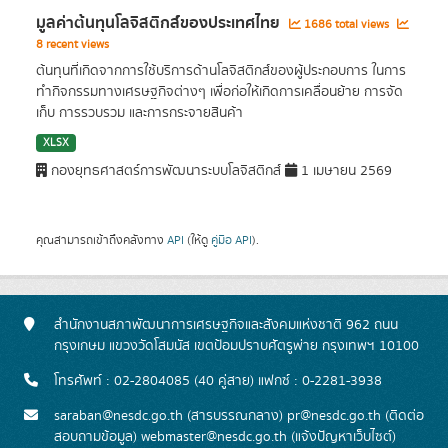
มูลค่าต้นทุนโลจิสติกส์ของประเทศไทย
1686 total views
8 recent views
ต้นทุนที่เกิดจากการใช้บริการด้านโลจิสติกส์ของผู้ประกอบการ ในการ
ทำกิจกรรมทางเศรษฐกิจต่างๆ เพื่อก่อให้เกิดการเคลื่อนย้าย การจัด
เก็บ การรวบรวม และการกระจายสินค้า
XLSX
กองยุทธศาสตร์การพัฒนาระบบโลจิสติกส์
1 เมษายน 2569
คุณสามารถเข้าถึงคลังทาง
API
(ให้ดู
คู่มือ API
).
สำนักงานสภาพัฒนาการเศรษฐกิจและสังคมแห่งชาติ 962 ถนน
กรุงเกษม แขวงวัดโสมนัส เขตป้อมปราบศัตรูพ่าย กรุงเทพฯ 10100
โทรศัพท์ : 02-2804085 (40 คู่สาย) แฟกซ์ : 0-2281-3938
saraban@nesdc.go.th (สารบรรณกลาง) pr@nesdc.go.th (ติดต่อ
สอบถามข้อมูล) webmaster@nesdc.go.th (แจ้งปัญหาเว็บไซต์)