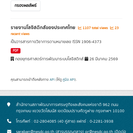
กรองผลลัพธ์
รายงานโลจิสติกส์ของประเทศไทย
1107 total views
23
recent views
เป็นวารสารทางวิชาการตามหมายเลข ISSN 1906-4373
PDF
กองยุทธศาสตร์การพัฒนาระบบโลจิสติกส์
26 มีนาคม 2569
คุณสามารถเข้าถึงคลังทาง
API
(ให้ดู
คู่มือ API
).
สำนักงานสภาพัฒนาการเศรษฐกิจและสังคมแห่งชาติ 962 ถนน
กรุงเกษม แขวงวัดโสมนัส เขตป้อมปราบศัตรูพ่าย กรุงเทพฯ 10100
โทรศัพท์ : 02-2804085 (40 คู่สาย) แฟกซ์ : 0-2281-3938
saraban@nesdc.go.th (สารบรรณกลาง) pr@nesdc.go.th (ติดต่อ