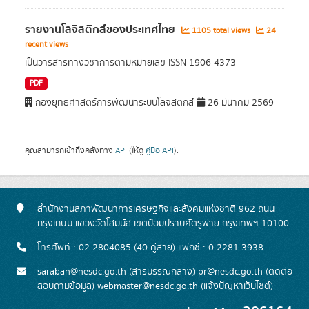
รายงานโลจิสติกส์ของประเทศไทย
1105 total views
24
recent views
เป็นวารสารทางวิชาการตามหมายเลข ISSN 1906-4373
PDF
กองยุทธศาสตร์การพัฒนาระบบโลจิสติกส์
26 มีนาคม 2569
คุณสามารถเข้าถึงคลังทาง
API
(ให้ดู
คู่มือ API
).
สำนักงานสภาพัฒนาการเศรษฐกิจและสังคมแห่งชาติ 962 ถนน
กรุงเกษม แขวงวัดโสมนัส เขตป้อมปราบศัตรูพ่าย กรุงเทพฯ 10100
โทรศัพท์ : 02-2804085 (40 คู่สาย) แฟกซ์ : 0-2281-3938
saraban@nesdc.go.th (สารบรรณกลาง) pr@nesdc.go.th (ติดต่อ
สอบถามข้อมูล) webmaster@nesdc.go.th (แจ้งปัญหาเว็บไซต์)