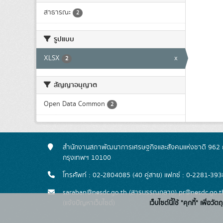
สาธารณะ
2
รูปแบบ
XLSX
x
2
สัญญาอนุญาต
Open Data Common
2
สำนักงานสภาพัฒนาการเศรษฐกิจและสังคมแห่งชาติ 962 ถ
กรุงเทพฯ 10100
โทรศัพท์ : 02-2804085 (40 คู่สาย) แฟกซ์ : 0-2281-393
saraban@nesdc.go.th (สารบรรณกลาง) pr@nesdc.go.th
(แจ้งปัญหาเว็บไซต์)
เว็บไซต์นี้ใช้ "คุกกี้" เพื