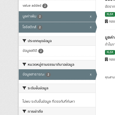
value added
2
อัตราก
XLSX
มูลค่าเพิ่ม
x
2
กองย
โลจิสติกส์
x
2
มูลค่
ประเภทชุดข้อมูล
กำไรทา
ข้อมูลสถิติ
2
XLSX
กองย
หมวดหมู่ตามธรรมาภิบาลข้อมูล
ข้อมูลสาธารณะ
x
2
คุณสาม
ระดับชั้นข้อมูล
ไม่พบ ระดับชั้นข้อมูล ที่ตรงกับที่ค้นหา
การเข้าถึง