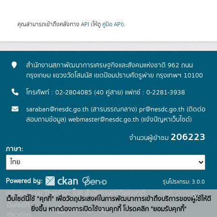
คุณสามารถเข้าถึงคลังทาง
API
(ให้ดู
คู่มือ API
).
สำนักงานสภาพัฒนาการเศรษฐกิจและสังคมแห่งชาติ 962 ถนน
กรุงเกษม แขวงวัดโสมนัส เขตป้อมปราบศัตรูพ่าย กรุงเทพฯ 10100
โทรศัพท์ : 02-2804085 (40 คู่สาย) แฟกซ์ : 0-2281-3938
saraban@nesdc.go.th (สารบรรณกลาง) pr@nesdc.go.th (ติดต่อ
สอบถามข้อมูล) webmaster@nesdc.go.th (แจ้งปัญหาเว็บไซต์)
206223
จำนวนผู้เข้าชม
ภาษา
Powered by:
รุ่นโปรแกรม: 3.0.0
สนับสนุนระบบ Thai-GDC โดย สำนักงานสถิติแห่งชาติ
วันที่: 2025-06-
x
เว็บไซต์นี้ใช้ "คุกกี้" เพื่อวัตถุประสงค์ในการพัฒนาการเข้าถึงบริการของผู้ใช้ให้ดี
เว็บไซต์ที่
26
ยิ่งขึ้น หากต้องการเปิดใช้งานคุกกี้ โปรดคลิก "ยอมรับคุกกี้"
ระบบบัญชีข้อมูลภาครัฐ
เกี่ยวข้อง: