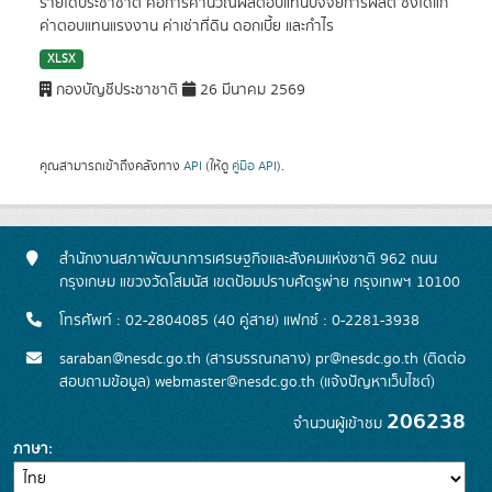
รายได้ประชาชาติ คือการคำนวณผลตอบแทนปัจจัยการผลิต ซึ่งได้แก่
ค่าตอบแทนแรงงาน ค่าเช่าที่ดิน ดอกเบี้ย และกำไร
XLSX
กองบัญชีประชาชาติ
26 มีนาคม 2569
คุณสามารถเข้าถึงคลังทาง
API
(ให้ดู
คู่มือ API
).
สำนักงานสภาพัฒนาการเศรษฐกิจและสังคมแห่งชาติ 962 ถนน
กรุงเกษม แขวงวัดโสมนัส เขตป้อมปราบศัตรูพ่าย กรุงเทพฯ 10100
โทรศัพท์ : 02-2804085 (40 คู่สาย) แฟกซ์ : 0-2281-3938
saraban@nesdc.go.th (สารบรรณกลาง) pr@nesdc.go.th (ติดต่อ
สอบถามข้อมูล) webmaster@nesdc.go.th (แจ้งปัญหาเว็บไซต์)
206238
จำนวนผู้เข้าชม
ภาษา