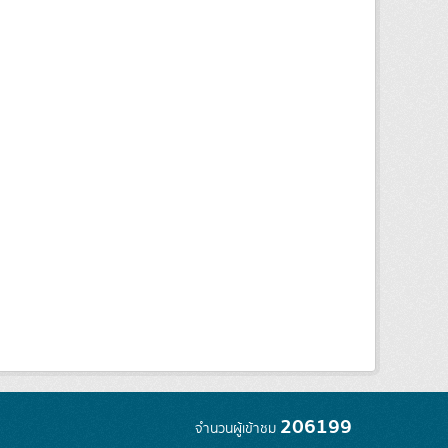
206199
จำนวนผู้เข้าชม