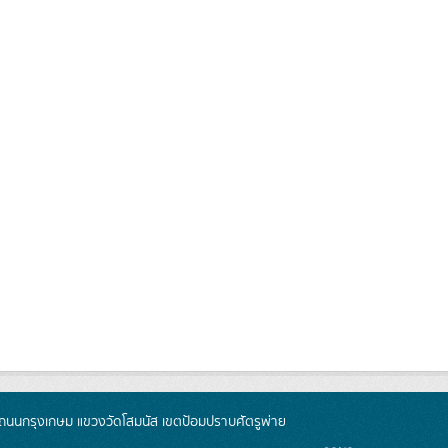
นนกรุงเกษม แขวงวัดโสมนัส เขตป้อมปราบศัตรูพ่าย