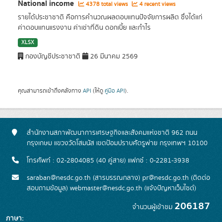
National income
4378 total views
4 recent views
รายได้ประชาชาติ คือการคำนวณผลตอบแทนปัจจัยการผลิต ซึ่งได้แก่
ค่าตอบแทนแรงงาน ค่าเช่าที่ดิน ดอกเบี้ย และกำไร
XLSX
กองบัญชีประชาชาติ
26 มีนาคม 2569
คุณสามารถเข้าถึงคลังทาง
API
(ให้ดู
คู่มือ API
).
สำนักงานสภาพัฒนาการเศรษฐกิจและสังคมแห่งชาติ 962 ถนน
กรุงเกษม แขวงวัดโสมนัส เขตป้อมปราบศัตรูพ่าย กรุงเทพฯ 10100
โทรศัพท์ : 02-2804085 (40 คู่สาย) แฟกซ์ : 0-2281-3938
saraban@nesdc.go.th (สารบรรณกลาง) pr@nesdc.go.th (ติดต่อ
สอบถามข้อมูล) webmaster@nesdc.go.th (แจ้งปัญหาเว็บไซต์)
206187
จำนวนผู้เข้าชม
ภาษา