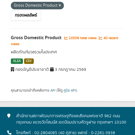
Gross Domestic Product
กรองผลลัพธ์
Gross Domestic Product
10506 total views
40 recent
views
ผลิตภัณฑ์มวลรวมในประเทศ
XLSX
CSV
กองบัญชีประชาชาติ
3 กรกฎาคม 2569
คุณสามารถเข้าถึงคลังทาง
API
(ให้ดู
คู่มือ API
).
สำนักงานสภาพัฒนาการเศรษฐกิจและสังคมแห่งชาติ 962 ถนน
กรุงเกษม แขวงวัดโสมนัส เขตป้อมปราบศัตรูพ่าย กรุงเทพฯ 10100
โทรศัพท์ : 02-2804085 (40 คู่สาย) แฟกซ์ : 0-2281-3938