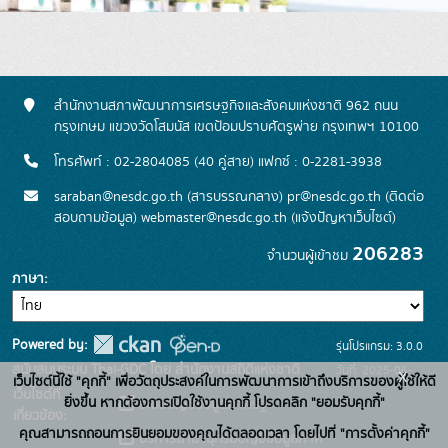
สำนักงานสภาพัฒนาการเศรษฐกิจและสังคมแห่งชาติ 962 ถนน
กรุงเกษม แขวงวัดโสมนัส เขตป้อมปราบศัตรูพ่าย กรุงเทพฯ 10100
โทรศัพท์ : 02-2804085 (40 คู่สาย) แฟกซ์ : 0-2281-3938
saraban@nesdc.go.th (สารบรรณกลาง) pr@nesdc.go.th (ติดต่อ
สอบถามข้อมูล) webmaster@nesdc.go.th (แจ้งปัญหาเว็บไซต์)
206283
จำนวนผู้เข้าชม
ภาษา
Powered by:
รุ่นโปรแกรม: 3.0.0
สนับสนุนระบบ Thai-GDC โดย สำนักงานสถิติแห่งชาติ
วันที่: 2025-06-
x
เว็บไซต์นี้ใช้ "คุกกี้" เพื่อวัตถุประสงค์ในการพัฒนาการเข้าถึงบริการของผู้ใช้ให้ดี
เว็บไซต์ที่
26
ยิ่งขึ้น หากต้องการเปิดใช้งานคุกกี้ โปรดคลิก "ยอมรับคุกกี้"
ระบบบัญชีข้อมูลภาครัฐ
เกี่ยวข้อง:
คุณสามารถถอนการยินยอมของคุณได้ตลอดเวลา โดยไปที่ "การตั้งค่าคุกกี้"
บริการนามานุกรมบัญชีข้อมูลภาค