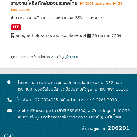
รายงานโลจิสติกส์ของประเทศไทย
1106 total views
24
recent views
เป็นวารสารทางวิชาการตามหมายเลข ISSN 1906-4373
PDF
กองยุทธศาสตร์การพัฒนาระบบโลจิสติกส์
26 มีนาคม 2569
คุณสามารถเข้าถึงคลังทาง
API
(ให้ดู
คู่มือ API
).
สำนักงานสภาพัฒนาการเศรษฐกิจและสังคมแห่งชาติ 962 ถนน
กรุงเกษม แขวงวัดโสมนัส เขตป้อมปราบศัตรูพ่าย กรุงเทพฯ 10100
โทรศัพท์ : 02-2804085 (40 คู่สาย) แฟกซ์ : 0-2281-3938
saraban@nesdc.go.th (สารบรรณกลาง) pr@nesdc.go.th (ติดต่อ
สอบถามข้อมูล) webmaster@nesdc.go.th (แจ้งปัญหาเว็บไซต์)
206201
จำนวนผู้เข้าชม
ภาษา