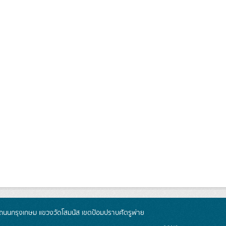
นนกรุงเกษม แขวงวัดโสมนัส เขตป้อมปราบศัตรูพ่าย