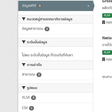
Gross
ข้อมูลสถิติ
x
5
ผลิตภั
XLSX
หมวดหมู่ตามธรรมาภิบาลข้อมูล
กองบ
ข้อมูลสาธารณะ
5
Natio
ระดับชั้นข้อมูล
รายได้
XLSX
ไม่พบ ระดับชั้นข้อมูล ที่ตรงกับที่ค้นหา
กองบ
การเข้าถึง
สาธารณะ
5
คุณสาม
รูปแบบ
XLSX
5
CSV
1