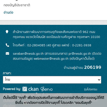
กองบัญชีประชาชาติ
อ่านต่อ
สำนักงานสภาพัฒนาการเศรษฐกิจและสังคมแห่งชาติ 962 ถนน
กรุงเกษม แขวงวัดโสมนัส เขตป้อมปราบศัตรูพ่าย กรุงเทพฯ 10100
โทรศัพท์ : 02-2804085 (40 คู่สาย) แฟกซ์ : 0-2281-3938
saraban@nesdc.go.th (สารบรรณกลาง) pr@nesdc.go.th (ติดต่อ
สอบถามข้อมูล) webmaster@nesdc.go.th (แจ้งปัญหาเว็บไซต์)
206199
จำนวนผู้เข้าชม
ภาษา
Powered by:
รุ่นโปรแกรม:
3.0.0
สนับสนุนระบบ Thai-GDC โดย สำนักงานสถิติแห่งชาติ
x
เว็บไซต์นี้ใช้ "คุกกี้" เพื่อวัตถุประสงค์ในการพัฒนาการเข้าถึงบริการของผู้ใช้ให้ดี
วันที่: 2025-
เว็บไซต์ที่
ยิ่งขึ้น หากต้องการเปิดใช้งานคุกกี้ โปรดคลิก "ยอมรับคุกกี้"
ระบบบัญชีข้อมูลภาครัฐ
เกี่ยวข้อง: