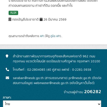
รายได้ประชาชาติ คือการคำนวณผลตอบแทนปัจจัยการผลิต ซึ่งได้แก่
ค่าตอบแทนแรงงาน ค่าเช่าที่ดิน ดอกเบี้ย และกำไร
XLSX
กองบัญชีประชาชาติ
26 มีนาคม 2569
คุณสามารถเข้าถึงคลังทาง
API
(ให้ดู
คู่มือ API
).
สำนักงานสภาพัฒนาการเศรษฐกิจและสังคมแห่งชาติ 962 ถนน
กรุงเกษม แขวงวัดโสมนัส เขตป้อมปราบศัตรูพ่าย กรุงเทพฯ 10100
โทรศัพท์ : 02-2804085 (40 คู่สาย) แฟกซ์ : 0-2281-3938
saraban@nesdc.go.th (สารบรรณกลาง) pr@nesdc.go.th (ติดต่อ
สอบถามข้อมูล) webmaster@nesdc.go.th (แจ้งปัญหาเว็บไซต์)
206282
จำนวนผู้เข้าชม
ภาษา