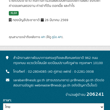
รายได้ประชาชาติ คือการคำนวณผลตอบแทนปัจจัยการผลิต ซึ่งได้แก่
ค่าตอบแทนแรงงาน ค่าเช่าที่ดิน ดอกเบี้ย และกำไร
XLSX
กองบัญชีประชาชาติ
26 มีนาคม 2569
คุณสามารถเข้าถึงคลังทาง
API
(ให้ดู
คู่มือ API
).
สำนักงานสภาพัฒนาการเศรษฐกิจและสังคมแห่งชาติ 962 ถนน
กรุงเกษม แขวงวัดโสมนัส เขตป้อมปราบศัตรูพ่าย กรุงเทพฯ 10100
โทรศัพท์ : 02-2804085 (40 คู่สาย) แฟกซ์ : 0-2281-3938
saraban@nesdc.go.th (สารบรรณกลาง) pr@nesdc.go.th (ติดต่อ
สอบถามข้อมูล) webmaster@nesdc.go.th (แจ้งปัญหาเว็บไซต์)
206241
จำนวนผู้เข้าชม
ภาษา