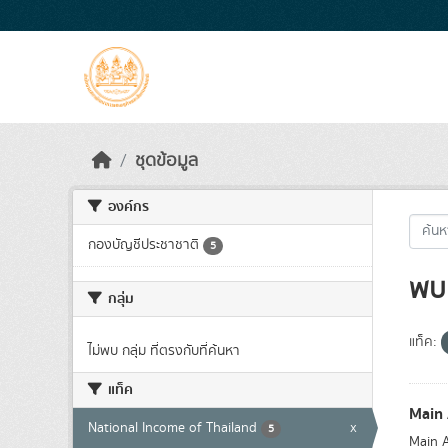
Skip to main content
ชุดข้อมูล
องค์กร
กองบัญชีประชาชาติ
5
พบ 
กลุ่ม
แท็ค:
ไม่พบ กลุ่ม ที่ตรงกับที่ค้นหา
แท็ค
Main
National Income of Thailand
x
5
Main A