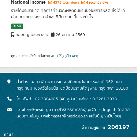
National income
4378 total views
4 recent views
รายได้ประชาชาติ คือการคำนวณผลตอบแทนปัจจัยการผลิต ซึ่งได้แก่
ค่าตอบแทนแรงงาน ค่าเช่าที่ดิน ดอกเบี้ย และกำไร
XLSX
กองบัญชีประชาชาติ
26 มีนาคม 2569
คุณสามารถเข้าถึงคลังทาง
API
(ให้ดู
คู่มือ API
).
สำนักงานสภาพัฒนาการเศรษฐกิจและสังคมแห่งชาติ 962 ถนน
กรุงเกษม แขวงวัดโสมนัส เขตป้อมปราบศัตรูพ่าย กรุงเทพฯ 10100
โทรศัพท์ : 02-2804085 (40 คู่สาย) แฟกซ์ : 0-2281-3938
saraban@nesdc.go.th (สารบรรณกลาง) pr@nesdc.go.th (ติดต่อ
สอบถามข้อมูล) webmaster@nesdc.go.th (แจ้งปัญหาเว็บไซต์)
206197
จำนวนผู้เข้าชม
ภาษา