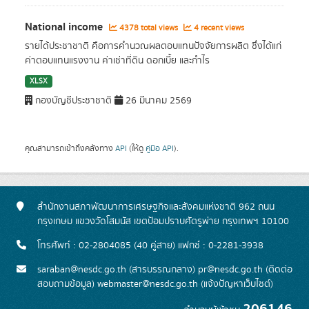
National income
4378 total views
4 recent views
รายได้ประชาชาติ คือการคำนวณผลตอบแทนปัจจัยการผลิต ซึ่งได้แก่
ค่าตอบแทนแรงงาน ค่าเช่าที่ดิน ดอกเบี้ย และกำไร
XLSX
กองบัญชีประชาชาติ
26 มีนาคม 2569
คุณสามารถเข้าถึงคลังทาง
API
(ให้ดู
คู่มือ API
).
สำนักงานสภาพัฒนาการเศรษฐกิจและสังคมแห่งชาติ 962 ถนน
กรุงเกษม แขวงวัดโสมนัส เขตป้อมปราบศัตรูพ่าย กรุงเทพฯ 10100
โทรศัพท์ : 02-2804085 (40 คู่สาย) แฟกซ์ : 0-2281-3938
saraban@nesdc.go.th (สารบรรณกลาง) pr@nesdc.go.th (ติดต่อ
สอบถามข้อมูล) webmaster@nesdc.go.th (แจ้งปัญหาเว็บไซต์)