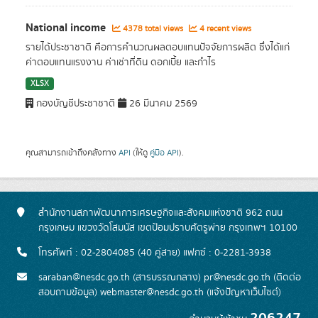
National income
4378 total views
4 recent views
รายได้ประชาชาติ คือการคำนวณผลตอบแทนปัจจัยการผลิต ซึ่งได้แก่
ค่าตอบแทนแรงงาน ค่าเช่าที่ดิน ดอกเบี้ย และกำไร
XLSX
กองบัญชีประชาชาติ
26 มีนาคม 2569
คุณสามารถเข้าถึงคลังทาง
API
(ให้ดู
คู่มือ API
).
สำนักงานสภาพัฒนาการเศรษฐกิจและสังคมแห่งชาติ 962 ถนน
กรุงเกษม แขวงวัดโสมนัส เขตป้อมปราบศัตรูพ่าย กรุงเทพฯ 10100
โทรศัพท์ : 02-2804085 (40 คู่สาย) แฟกซ์ : 0-2281-3938
saraban@nesdc.go.th (สารบรรณกลาง) pr@nesdc.go.th (ติดต่อ
สอบถามข้อมูล) webmaster@nesdc.go.th (แจ้งปัญหาเว็บไซต์)