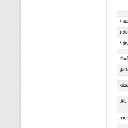
* หม
ระดับช
* สั
เงื่อ
ผู้สน
หน่วย
URL
ภาษาท