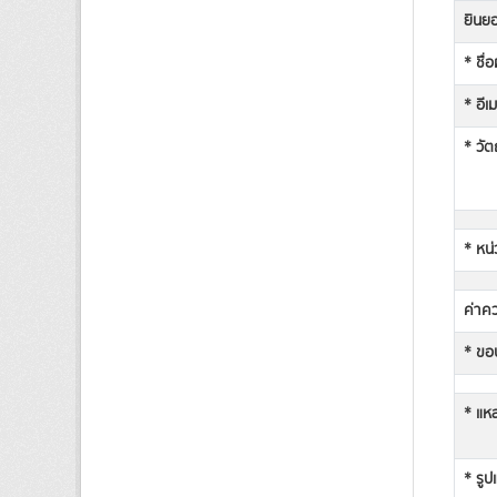
ยินยอ
* ชื่
* อีเ
* วัต
* หน่
ค่าคว
* ขอบ
* แหล
* รูป