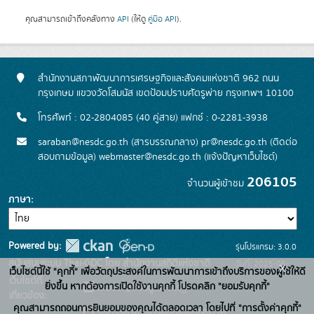
คุณสามารถเข้าถึงคลังทาง
API
(ให้ดู
คู่มือ API
).
สำนักงานสภาพัฒนาการเศรษฐกิจและสังคมแห่งชาติ 962 ถนน
กรุงเกษม แขวงวัดโสมนัส เขตป้อมปราบศัตรูพ่าย กรุงเทพฯ 10100
โทรศัพท์ : 02-2804085 (40 คู่สาย) แฟกซ์ : 0-2281-3938
saraban@nesdc.go.th (สารบรรณกลาง) pr@nesdc.go.th (ติดต่อ
สอบถามข้อมูล) webmaster@nesdc.go.th (แจ้งปัญหาเว็บไซต์)
206105
จำนวนผู้เข้าชม
ภาษา
Powered by:
รุ่นโปรแกรม: 3.0.0
สนับสนุนระบบ Thai-GDC โดย สำนักงานสถิติแห่งชาติ
วันที่: 2025-06-
x
เว็บไซต์นี้ใช้ "คุกกี้" เพื่อวัตถุประสงค์ในการพัฒนาการเข้าถึงบริการของผู้ใช้ให้ดี
เว็บไซต์ที่
26
ยิ่งขึ้น หากต้องการเปิดใช้งานคุกกี้ โปรดคลิก "ยอมรับคุกกี้"
ระบบบัญชีข้อมูลภาครัฐ
เกี่ยวข้อง:
คุณสามารถถอนการยินยอมของคุณได้ตลอดเวลา โดยไปที่ "การตั้งค่าคุกกี้"
บริการนามานุกรมบัญชีข้อมูลภาค